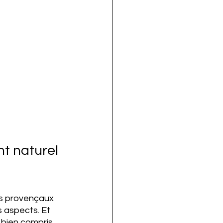
t naturel 
fs provençaux 
s aspects. Et 
bien compris. 