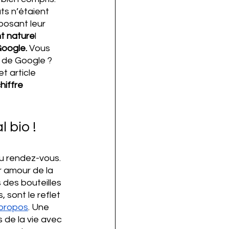
ats n’étaient 
posant leur 
t nature
l 
oogle. 
Vous 
 de Google ? 
t article 
hiffre 
 bio !
au rendez-vous. 
r amour de la 
des bouteilles 
 sont le reflet 
propos
. Une 
 de la vie avec 