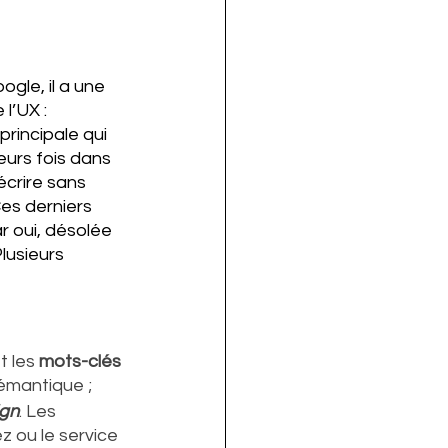
gle, il a une 
l’UX : 
rincipale qui 
eurs fois dans 
écrire sans 
es derniers 
r oui, désolée 
lusieurs 
 les 
mots-clés
sémantique ;
ign
. Les 
 ou le service 