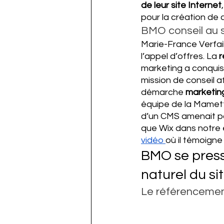
de leur site Internet
pour la création de 
BMO conseil au 
Marie-France Verfail
l’appel d’offres. La 
r
marketing a conquis 
mission de conseil 
démarche 
marketin
équipe de la Mamette
d’un CMS amenait par
que Wix dans notre e
vidéo 
où il témoign
BMO se presse
naturel du si
Le référencemen