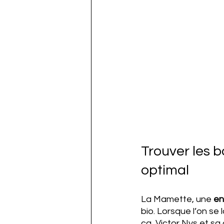
Trouver les 
optimal
La Mamette, une 
en
bio. Lorsque l’on se
ça, Victor Nys et sa