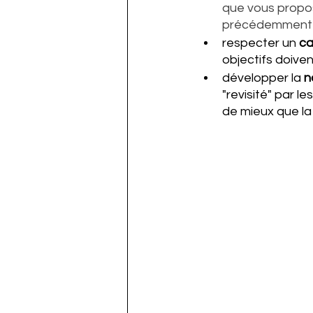
que vous propose
précédemment 
respecter un 
ca
objectifs doive
développer la 
n
"revisité" par le
de mieux que la