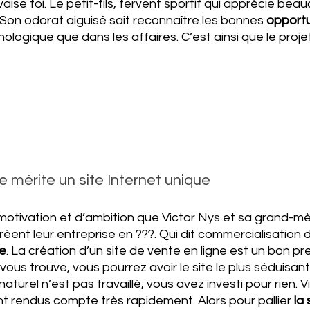
se foi. Le petit-fils, fervent sportif qui apprécie beau
Son odorat aiguisé sait reconnaître les bonnes 
opportu
ologique que dans les affaires. C’est ainsi que le projet
e mérite un site Internet unique
motivation et d’ambition que Victor Nys et sa grand-mè
créent leur entreprise en ???. Qui dit commercialisation d’
ne
. La création d’un site de vente en ligne est un bon p
ous trouve, vous pourrez avoir le site le plus séduisant q
urel n’est pas travaillé, vous avez investi pour rien. V
t rendus compte très rapidement. Alors pour pallier 
la 