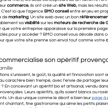
eur 
commerce
, ils ont créé un 
site Web
, mais les résult
C’est ici que l’agence 
BMO conseil
 entre en jeu en pro
e de 
marketing
. Un site web avec un bon 
référencemen
ablement sa 
visibilité 
sur les 
moteurs de recherche de G
z que votre entreprise apparaisse sur la première page
clés pour y accéder ? BMO conseil vous dévoile dans ce
ur que votre site prenne son envol tout comme votre 
c
ommercialise son apéritif provençal
amille
ns s’unissent, le goût, la qualité et l’innovation sont 
u caractère bien trempé, avec l’envie de partager leu
En concevant un apéritif bio et artisanal, vendu dans 
ovençales. Leurs apéritifs, qu'ils soient blancs ou rosés,
s. Un duo unique comme le décrit si bien leur 
page à 
t chantant, fine gastronome qui aime les petits plaisirs