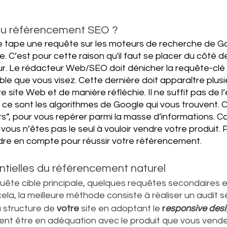
du référencement SEO ?
e tape une requête sur les moteurs de recherche de Goo
e. C’est pour cette raison qu'il faut se placer du côté de 
ur. Le rédacteur Web/SEO doit dénicher la requête-clé p
ible que vous visez. Cette dernière doit apparaître plusi
 site Web et de manière réfléchie. Il ne suffit pas de l’
ce sont les algorithmes de Google qui vous trouvent. C
”, pour vous repérer parmi la masse d’informations. Ca
 vous n’êtes pas le seul à vouloir vendre votre produit. P
ndre en compte pour réussir votre référencement.
tielles du référencement naturel 
uête cible principale, quelques requêtes secondaires et
ela, la meilleure méthode consiste à réaliser un audit 
 structure de 
votre 
site en adoptant le 
r
esponsive des
ent être en adéquation avec le produit que vous vendez