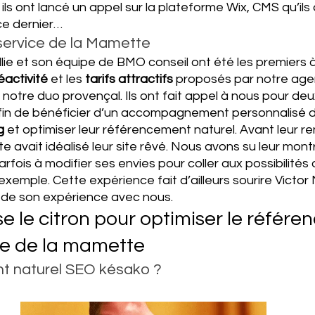
, ils ont lancé un appel sur la plateforme Wix, CMS qu’ils 
ce dernier…
service de la Mamette
lie et son équipe de BMO conseil ont été les premiers 
éactivité 
et les 
tarifs attractifs 
proposés par notre agen
notre duo provençal. Ils ont fait appel à nous pour deux
afin de bénéficier d’un accompagnement personnalisé d
g 
et optimiser leur référencement naturel. Avant leur ren
 avait idéalisé leur site rêvé. Nous avons su leur montr
fois à modifier ses envies pour coller aux possibilités o
xemple. Cette expérience fait d’ailleurs sourire Victor 
e de son expérience avec nous.
 le citron pour optimiser le référe
te de la mamette 
t naturel SEO késako ?