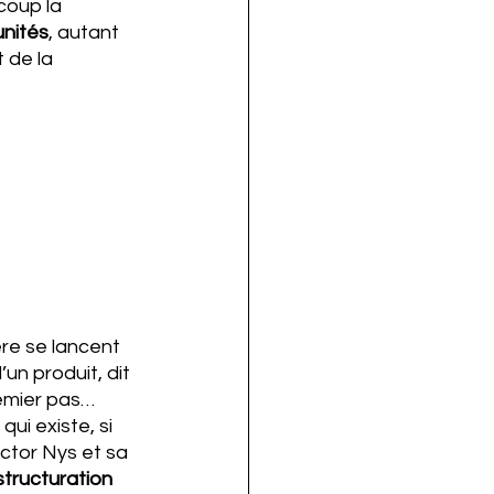
coup la 
nités
, autant 
 de la 
re se lancent 
un produit, dit 
remier pas… 
ui existe, si 
ictor Nys et sa 
structuration 