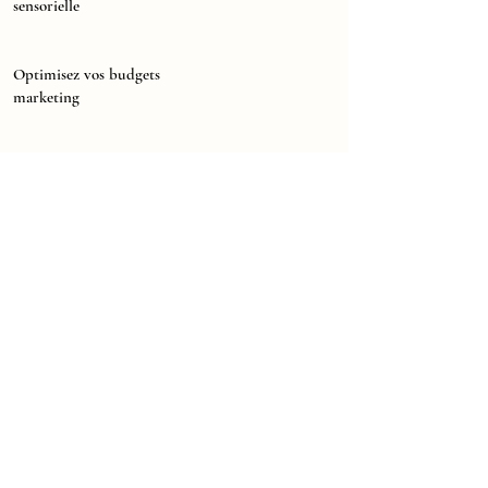
sensorielle
Optimisez vos budgets
marketing
Campagne &
Communication
Pour un site web adapté aux
mobiles
Rationalisation des coûts
Communication et promotion
Branding & Positionnement
Formez-vous pour aller plus loin
Innovez & Optimisez