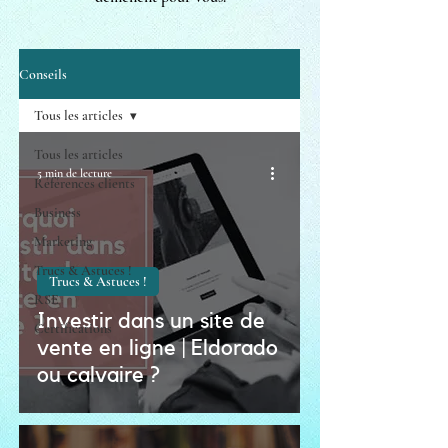
Conseils
Tous les articles
Tous les articles
5 min de lecture
Références clients
Business
Marketing
Trucs & Astuces !
Trucs & Astuces !
RSE
Investir dans un site de
Certifications
vente en ligne | Eldorado
ou calvaire ?