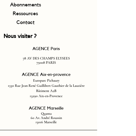
Abonnements
Ressources
Contact
Nous visiter ?
AGENCE Paris
78 AV DES CHAMP
S ELYSEES
75008 PARIS
AGENCE Aix-en-provence
Europarc P
ichaury
1330 Rue J
ean René Guillibert Gauthier de la Lauzière
Bâtiment A2B
13290 Aix-en-Provence
AGENCE Marseille
Quanta
60 Av. André Roussin
13016 Marseille