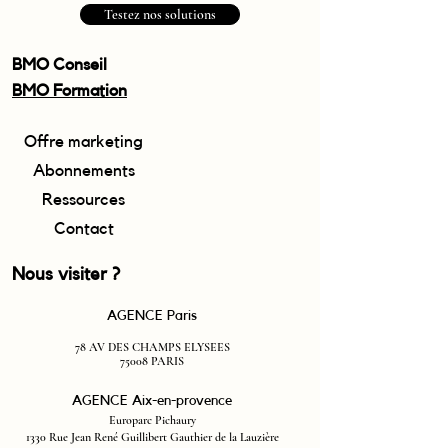
Testez nos solutions
BMO Conseil
BMO Formation
Offre marketing
Abonnements
Ressources
Contact
Nous visiter ?
AGENCE Paris
78 AV DES CHAMP
S ELYSEES
75008 PARIS
AGENCE Aix-en-provence
Europarc P
ichaury
1330 Rue J
ean René Guillibert Gauthier de la Lauzière