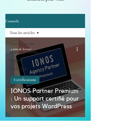
Conseils
Tous les articles
Tous les articles
4 min de lecture
Références clients
Business
Marketing
Trucs & Astuces !
Certifications
RSE
IONOS Partner Premium
Certifications
: Un support certifié pour
vos projets WordPress