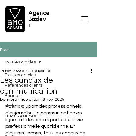
Agence
Bizdev
+
Post
Tous les articles
14 nov. 2023
6 min de lecture
Tous les articles
Les canaux de
Références clients
communication
Business
Dernière mise à jour :
6 nov. 2025
Marketing
Pour la plupart des professionnels 
d'aujourd'hui, la communication en 
Trucs & Astuces !
ligne fait désormais partie de la vie 
professionnelle quotidienne. En 
RSE
d'autres termes, tous les canaux de 