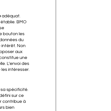
 
adéquat. 
à établie. BMO 
se 
e bouton les 
rdonnées du 
 intérêt. Non 
roposer aux 
 constitue une 
le. L’envoi des 
les intéresser.
 sa spécificité. 
éfini sur ce 
r contribue à 
s bien 