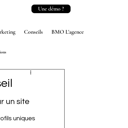
Une démo ?
rketing
Conseils
BMO L'agence
ions
eil
r un site
ofils uniques