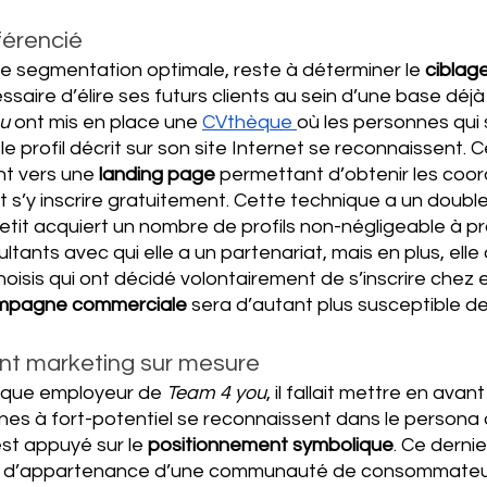
férencié
ne segmentation optimale, reste à déterminer le 
ciblage
essaire d’élire ses futurs clients au sein d’une base déj
u
 ont mis en place une 
CVthèque 
où les personnes qui 
e profil décrit sur son site Internet se reconnaissent. C
 vers une 
landing page
 permettant d’obtenir les coo
t s’y inscrire gratuitement. Cette technique a un double
etit acquiert un nombre de profils non-négligeable à p
ltants avec qui elle a un partenariat, mais en plus, elle
oisis qui ont décidé volontairement de s’inscrire chez el
mpagne commerciale 
sera d’autant plus susceptible de 
nt marketing sur mesure
arque employeur de 
Team 4 you
, il fallait mettre en avant
es à fort-potentiel se reconnaissent dans le persona d
est appuyé sur le 
positionnement symbolique
. Ce dernie
nct d’appartenance d’une communauté de consommateur