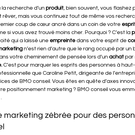
 la recherche d’un 
produit
, bien souvent, vous flashez 
 fait rêver, mais vous continuez tout de même vos recher
emier coup de cœur ancré dans un coin de votre 
espri
e si vous avez trouvé moins cher. Pourquoi ? C’est la 
p
ité qui a laissé une 
empreinte 
dans votre esprit de 
co
marketing
 n’est rien d’autre que le rang occupé par un 
ans votre cheminement de pensée lors d’un 
achat 
par
.
 C’est pour marquer les esprits des personnes à haut-
fessionnelle que Caroline Petit, dirigeante de l’entrepri
rvices de BMO conseil. Vous êtes en quête d’axes innov
tre positionnement marketing ? BMO conseil vous emm
…
e marketing zébrée pour des person
el