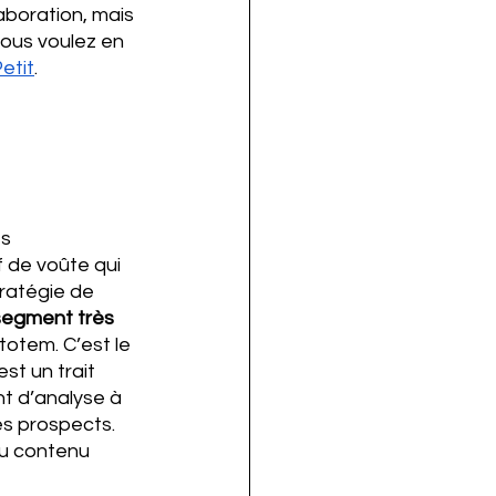
aboration, mais 
 vous voulez en 
etit
.
s 
 de voûte qui 
tratégie de 
segment très 
totem. C’est le 
t un trait 
nt d’analyse à 
es prospects. 
du contenu 