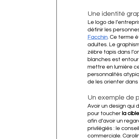
Une identité gra
Le logo de l’entrepri
définir les personnes
Facchin
. Ce terme é
adultes. Le graphism
zébre tapis dans l’om
blanches est entouré
mettre en lumière ce
personnalités atypiq
de les orienter dans
Un exemple de p
Avoir un design qui 
pour toucher 
la cib
afin d’avoir un regar
privilégiés : le conse
commerciale. Caroline