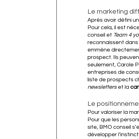
Le marketing dif
Après avoir défini u
Pour cela, il est néc
conseil et 
Team 4 yo
reconnaissent dans l
emmène directement
prospect. Ils peuven
seulement, Carole P
entreprises de consu
liste de prospects ch
newsletters 
et la 
ca
Le positionneme
Pour valoriser la m
Pour que les personn
site, BMO conseil s’
développer l’insti