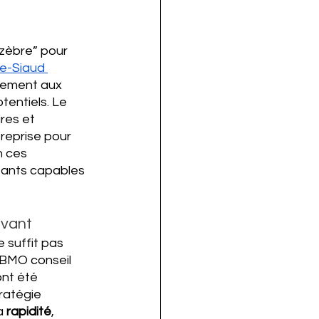
“zèbre” pour 
e-Siaud 
alement aux 
tentiels. Le 
res et 
reprise pour 
n ces 
tants capables 
avant
 suffit pas 
à BMO conseil 
ont été 
tratégie 
a 
rapidité
, 