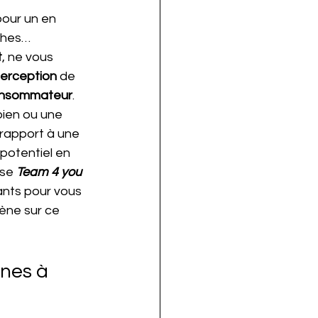
pour un en 
ches… 
t
, ne vous 
erception 
de 
nsommateur
. 
bien ou une 
 rapport à une 
potentiel en 
se 
Team 4 you
ants pour vous 
ène sur ce 
nes à 