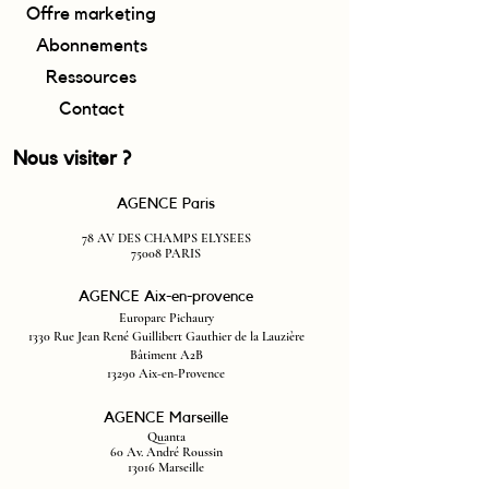
Offre marketing
Abonnements
Ressources
Contact
Nous visiter ?
AGENCE Paris
78 AV DES CHAMP
S ELYSEES
75008 PARIS
AGENCE Aix-en-provence
Europarc P
ichaury
1330 Rue J
ean René Guillibert Gauthier de la Lauzière
Bâtiment A2B
13290 Aix-en-Provence
AGENCE Marseille
Quanta
60 Av. André Roussin
13016 Marseille