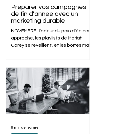
Préparer vos campagnes
de fin d’année avec un
marketing durable
NOVEMBRE : l’odeur du pain d’épices
approche, les playlists de Mariah
Carey se réveillent, et les boîtes mail
se préparent à l’assaut du Black
Friday . Mais cette année, si vous
voulez vraiment sortir du lot, arrêtez
de copier-coller la même campagne
vue 438 fois. Préparer vos
campagnes de fin d'année avec un
marketing durable , ce n’est pas une
option. C’est votre seule chance de
ne pas ressembler à une usine de
déstockage sans âme. Et cette
année, les signaux sont clairs :
6 min de lecture