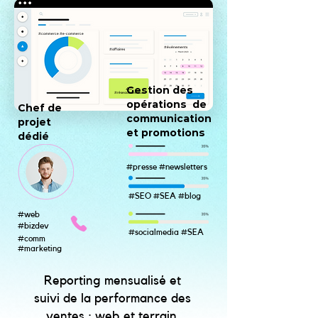
#commerce #e-commerce
#événements
#affaires
Gestion des
#réseaux sociaux
opérations de
Chef de
communication
projet
et promotions
dédié
#presse #newsletters
#SEO #SEA #blog
#web
#bizdev
#socialmedia #SEA
#comm
#marketing
Reporting mensualisé et
suivi de la performance des
ventes : web et terrain.