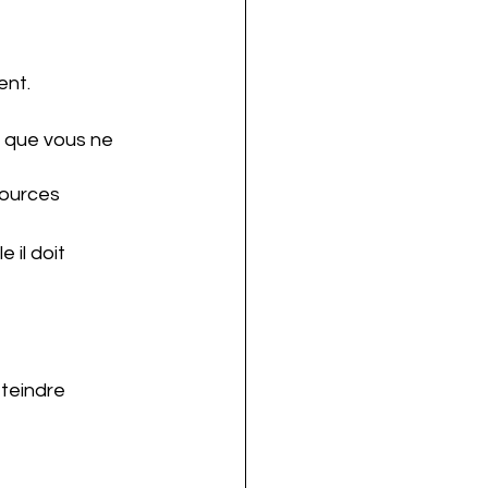
nt. 
s que vous ne 
sources 
 il doit 
teindre 