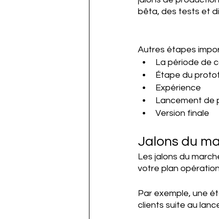
bêta, des tests et di
Autres étapes import
La période de 
Étape du protot
Expérience 
Lancement de p
Version finale 
Jalons du ma
Les jalons du march
votre plan opération
Par exemple, une ét
clients suite au lanc