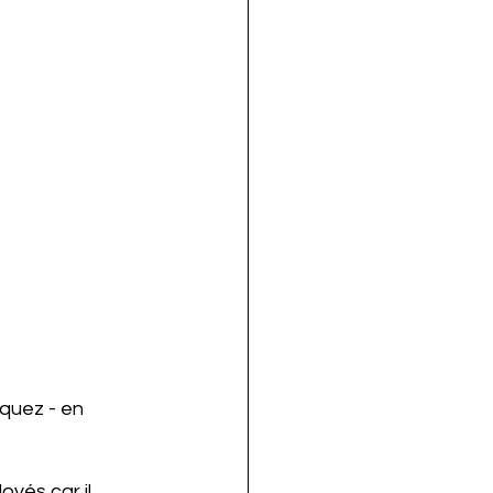
iquez - en 
oyés car il 