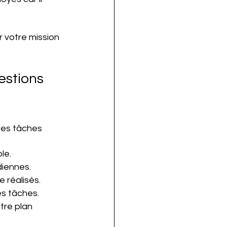
 votre mission 
estions 
des tâches 
le. 
diennes. 
e réalisés.
s tâches.
tre plan 