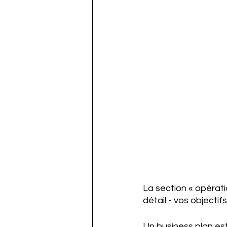
La section « opératio
détail - vos objecti
Un business plan est 