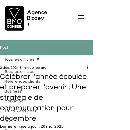
Agence
Bizdev
+
Post
Tous les articles
2 déc. 2024
8 min de lecture
Tous les articles
Célébrer l'année écoulée
Références clients
et préparer l'avenir : Une
Business
stratégie de
Marketing
communication pour
Trucs & Astuces !
décembre
RSE
Dernière mise à jour :
20 mai 2025